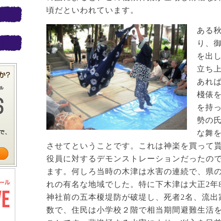
頃だといわれています。
ある
り、
を出
立ち
あれ
棧俵
を持
勢の
な舞
させてということです。これは神楽を買って
役員に対するデモンストレーションだったの
ます。何しろ当時の木津は水害の連続で、県
れの有名な地域でした。特に下木津は大正2年8
神社前の五本榎堤防が破堤し、死者2名、流出
数で、住民は小学校２階で相当期間避難生活