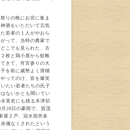
秋祭りの晩にお宮に集ま
御神酒をいただいて元気
した若者の１人がやおら
上がって、当時の農家で
ばどこでも見られた、古
を２枚と鶏小屋から蚊帳
ってきて、宵宮参りの大
氏子を前に威勢よく滑稽
をやってのけ、皆を爆笑
貰いたい若者たちの氏子
ではないかとも聞いてい
の水害史にも残る木津切
月28日の豪雨で、賀茂
家屋２戸、冠水箇所多
を余儀なくされたという