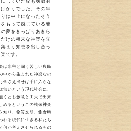
前にしていた稲も壊滅的
るばかりでした。その年
祭りは中止になったそう
身をもって感じている若
年の夢をきっぱりあきら
枚だけの粗末な神楽を立
が集まり知恵を出し合っ
神楽です。
楽は水害と闘う苦しい農民
の中から生まれた神楽なの
お金さえ出せば手に入らな
は無いという現代社会に、
無くとも創意と工夫で出来
しめるというこの棧俵神楽
を知り、物質文明、飽食時
われる現代に生きる私たち
て何か考えさせられるもの