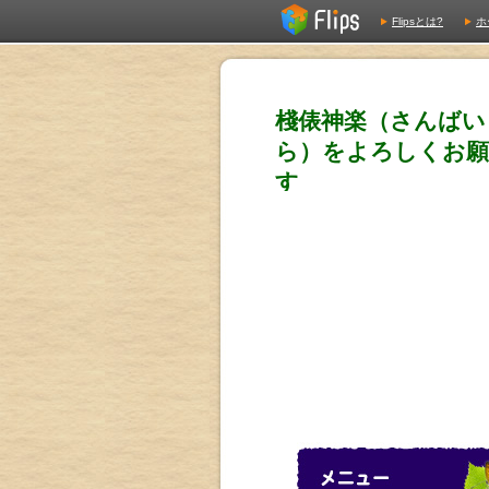
Flipsとは?
ホ
棧俵神楽（さんばい
ら）をよろしくお
す